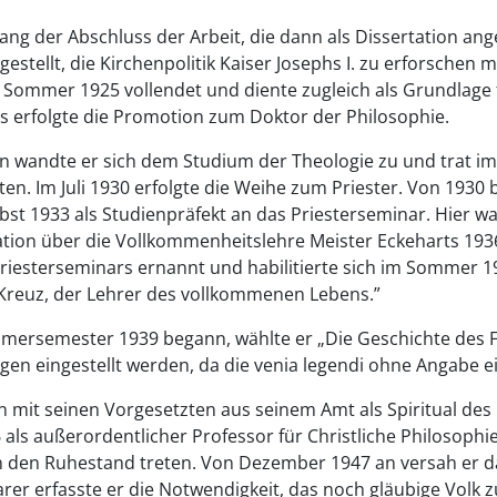
lang der Abschluss der Arbeit, die dann als Dissertation
estellt, die Kirchenpolitik Kaiser Josephs I. zu erforschen 
m Sommer 1925 voll­endet und diente zugleich als Grundlage
s erfolgte die Promotion zum Doktor der Philosophie.
n wandte er sich dem Studium der Theologie zu und trat im
en. Im Juli 1930 erfolgte die Weihe zum Priester. Von 1930 
bst 1933 als Studienpräfekt an das Priesterseminar. Hier w
ation über die Vollkommenheitslehre Meister Eckeharts 193
Priesterseminars ernannt und habilitierte sich im Sommer 1
m Kreuz, der Lehrer des vollkommenen Lebens.”
erseme­ster 1939 begann, wählte er „Die Geschichte des F
en eingestellt werden, da die venia legendi ohne Angabe 
mit seinen Vorgesetzten aus seinem Amt als Spiritual des 
 als außerordentlicher Professor für Christliche Philosophi
n den Ruhestand treten. Von Dezember 1947 an versah er d
er erfasste er die Notwendigkeit, das noch gläubige Volk zu