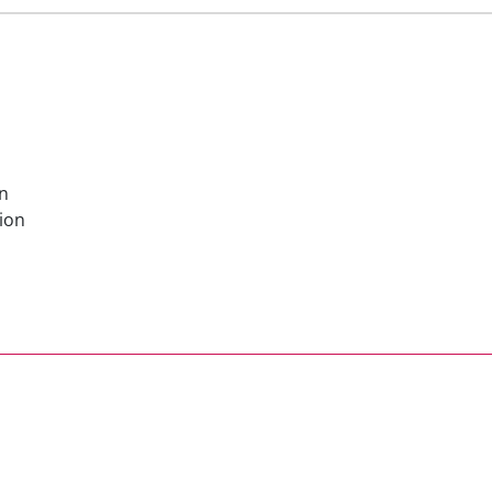
en
ion