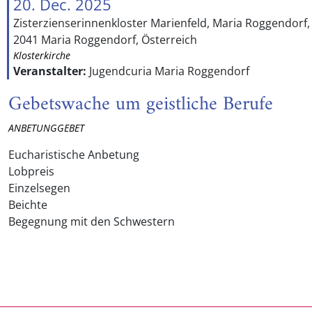
20. Dec. 2025
Zisterzienserinnenkloster Marienfeld, Maria Roggendorf,
2041 Maria Roggendorf, Österreich
Klosterkirche
Veranstalter:
Jugendcuria Maria Roggendorf
Gebetswache um geistliche Berufe
ANBETUNGGEBET
Eucharistische Anbetung
Lobpreis
Einzelsegen
Beichte
Begegnung mit den Schwestern